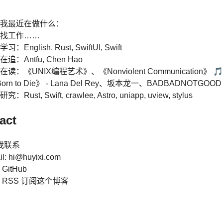
看看我最近在做什么：
在找工作……
习：English, Rust, SwiftUI, Swift
在追：Antfu, Chen Hao
在读
：《UNIX编程艺术》、《Nonviolent Communication》 
orn to Die》 - Lana Del Rey、坂本龙一、BADBADNOTGOOD
：Rust, Swift, crawlee, Astro, uniapp, uview, stylus
act
我联系
il:
hi@huyixi.com
的
GitHub
过
RSS
订阅这个博客