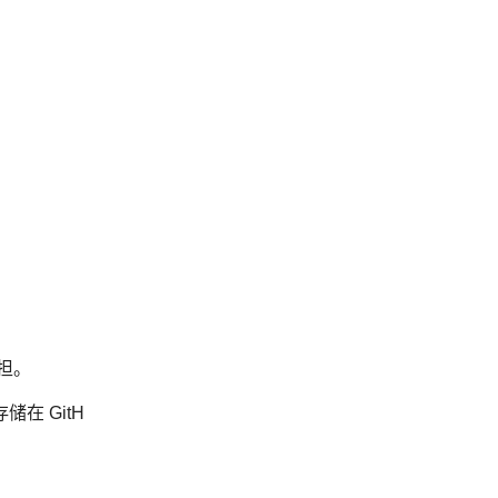
担。
在 GitH