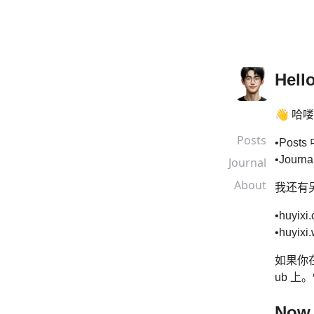
Hell
👋 
Posts
Posts
Journa
Journal
About
我还有
huyixi
huyixi.
如果你
ub 
Now