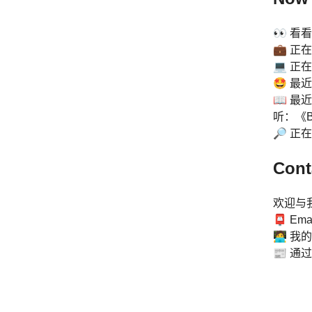
👀 
💼 正
💻 正在学
🤩 最近
📖
最近
听
：《B
🔎 正在研究
Cont
欢迎与
📮 Ema
🧑‍💻 我
📰 通